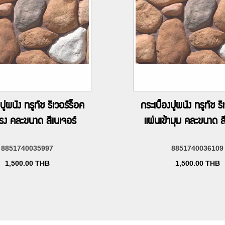
งปูผนัง ทรูทัช ริเวอร์ร็อค
กระเบื้องปูผนัง ทรูทัช ริ
รง คละขนาด สีเนเจอร์
แผ่นเข้ามุม คละขนาด ส
8851740035997
8851740036109
1,500.00
THB
1,500.00
THB