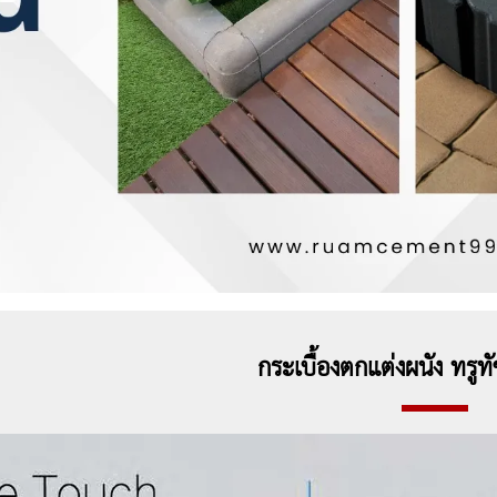
กระเบื้องตกแต่งผนัง ทรูทัช