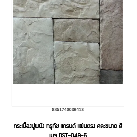
8851740036413
กระเบื้องปูผนัง ทรูทัช แกรนด์ แผ่นตรง คละขนาด สี
เบจ DST-04A-5