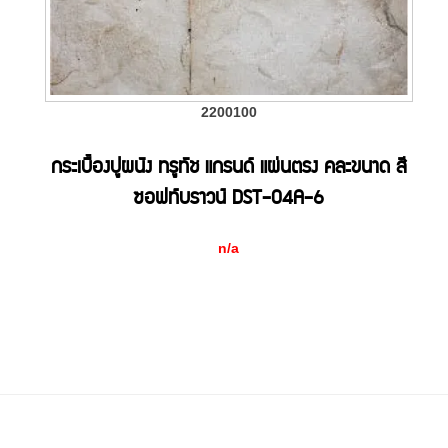
2200100
กระเบื้องปูผนัง ทรูทัช แกรนด์ แผ่นตรง คละขนาด สี
ซอฟท์บราวน์ DST-04A-6
n/a