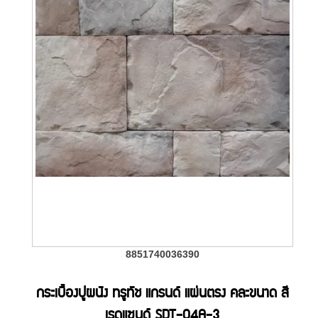
8851740036390
กระเบื้องปูผนัง ทรูทัช แกรนด์ แผ่นตรง คละขนาด สี
เรดแซนด์ SDT-04A-3