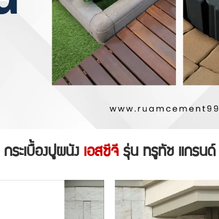
กระเบื้องปูผนัง
เอสซีจี
รุ่น ทรูทัช แกรนด์