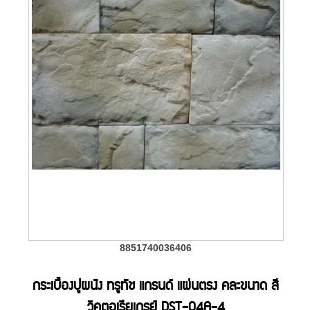
8851740036406
กระเบื้องปูผนัง ทรูทัช แกรนด์ แผ่นตรง คละขนาด สี
วิคตอเรียเกรย์ DST-04A-4