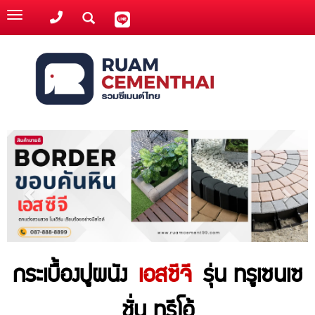
Toggle
navigation
กระเบื้องปูผนัง
เอสซีจี
รุ่น ทรูเซนเซ
ชั่น ทรีโอ้