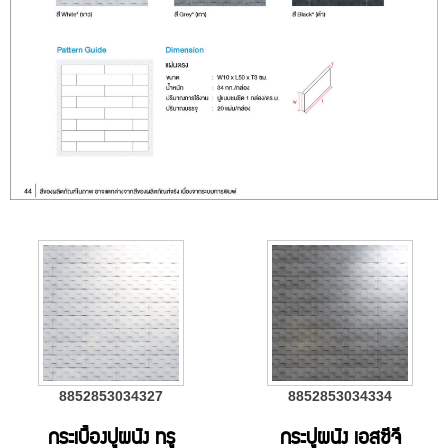
8852853034327
8852853034334
กระเบื้องปูผนัง ทรู
กระปูผนัง เอสซีจี