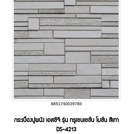
8851740039780
กระเบื้องปูผนัง เอสซีจี รุ่น ทรูเซนเซชั่น โมชั่น สีเทา
DS-4213