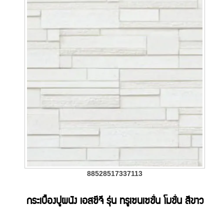
88528517337113
กระเบื้องปูผนัง เอสซีจี รุ่น ทรูเซนเซชั่น โมชั่น สีขาว