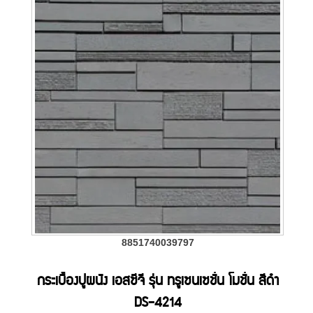
8851740039797
กระเบื้องปูผนัง เอสซีจี รุ่น ทรูเซนเซชั่น โมชั่น สีดำ
DS-4214