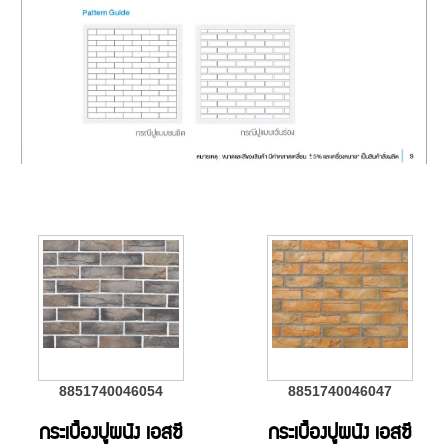
8851740046054
8851740046047
กระเบื้องปูผนัง เอสซี
กระเบื้องปูผนัง เอสซี