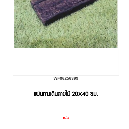
WF06256399
แผ่นทางเดินลายไม้ 20X40 ซม.
n/a