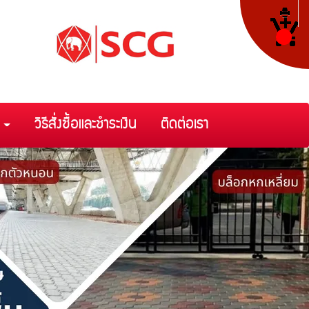
า
วิธีสั่งซื้อและชำระเงิน
ติดต่อเรา