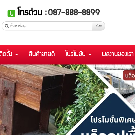
โทรด่วน :
087-888-8899
ค้นหา
ติดตั้ง
สินค้าขายดี
โปรโมชั่น
ผลงานของเร