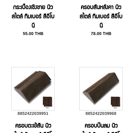
กระเบื้องเชิงชาย นิว
ครอบสันหลังคา นิว
สไตล์ ทิมเบอร์ สีอีโบ
สไตล์ ทิมเบอร์ สีอีโบ
นี
นี
55.00
THB
78.00
THB
8852422039951
8852422039968
ครอบตะเข้สัน นิว
ครอบปั้นลม นิว