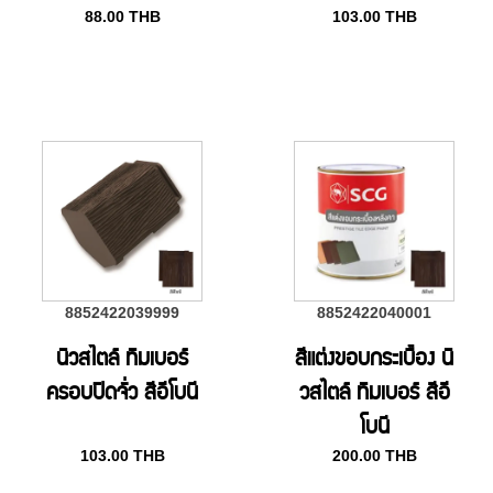
88.00
THB
103.00
THB
8852422039999
8852422040001
นิวสไตล์ ทิมเบอร์
สีแต่งขอบกระเบื้อง นิ
ครอบปิดจั่ว สีอีโบนี
วสไตล์ ทิมเบอร์ สีอี
โบนี
103.00
THB
200.00
THB