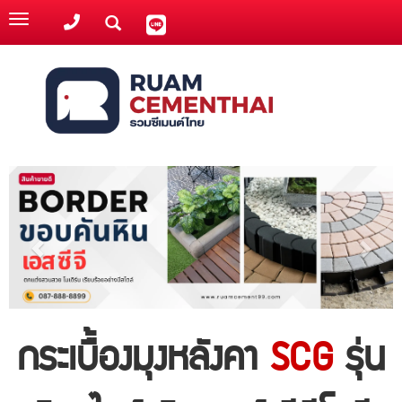
Toggle
navigation
กระเบื้องมุงหลังคา
SCG
รุ่น