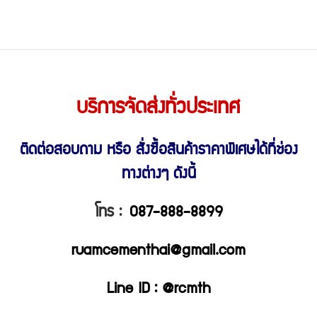
บริการจัดส่งทั่วประเทศ
ติดต่อสอบถาม หรือ สั่งซื้อสินค้าราคาพิเศษ
ได้ที่ช่อง
ทางต่างๆ ดังนี้
โทร :
087-888-8899
ruamcementhai@gmail.com
Line ID : @rcmth