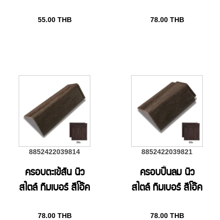
55.00
THB
78.00
THB
8852422039814
8852422039821
ครอบตะเข้สัน นิว
ครอบปั้นลม นิว
สไตล์ ทิมเบอร์ สีโอ๊ค
สไตล์ ทิมเบอร์ สีโอ๊ค
78.00
THB
78.00
THB