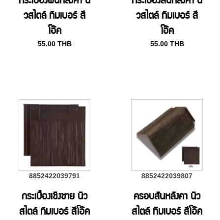
กระเบื้องผืนหลังคา นิ
กระเบื้องสันหลังคา นิ
วสไตล์ ทิมเบอร์ สี
วสไตล์ ทิมเบอร์ สี
โอ๊ค
โอ๊ค
55.00
THB
55.00
THB
8852422039791
8852422039807
กระเบื้องเชิงชาย นิว
ครอบสันหลังคา นิว
สไตล์ ทิมเบอร์ สีโอ๊ค
สไตล์ ทิมเบอร์ สีโอ๊ค