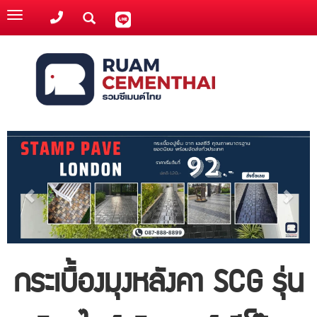
Toggle
navigation
กระเบื้องมุงหลังคา SCG รุ่น