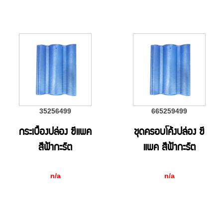
35256499
665259499
กระเบื้องปล่อง ซีแพค
ชุดครอบโค้งปล่อง ซี
สีฟ้ากะรัต
แพค สีฟ้ากะรัต
n/a
n/a