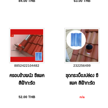
84.00
THB
63.00
THB
8852422104482
232256499
ครอบข้างผนัง ซีแพค
ชุดกระเบื้องปล่อง ซี
สีฟ้ากะรัต
แพค สีฟ้ากะรัต
52.00
THB
n/a