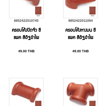
8852422010745
8852422011094
ครอบโค้งปิดจั่ว ซี
ครอบโค้งหางมน ซี
แพค สีอิฐอำไพ
แพค สีอิฐอำไพ
49.00
THB
49.00
THB