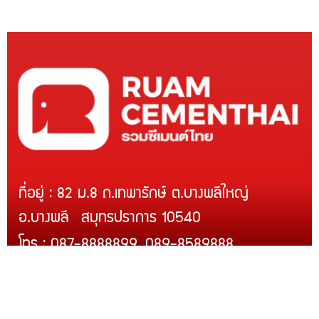
ที่อยู่ : 82 ม.8 ถ.เทพารักษ์ ต.บางพลีใหญ่
อ.บางพลี สมุทรปราการ 10540
โทร : 087-8888899, 089-8589888
Line ID : @rcmth