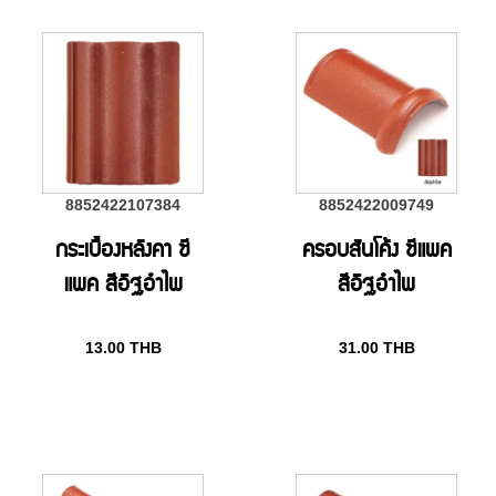
8852422107384
8852422009749
กระเบื้องหลังคา ซี
ครอบสันโค้ง ซีแพค
แพค สีอิฐอำไพ
สีอิฐอำไพ
13.00
THB
31.00
THB