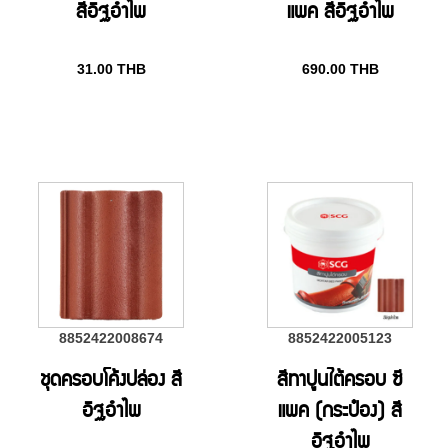
สีอิฐอำไพ
แพค สีอิฐอำไพ
31.00
THB
690.00
THB
8852422008674
8852422005123
ชุดครอบโค้งปล่อง สี
สีทาปูนใต้ครอบ ซี
อิฐอำไพ
แพค (กระป๋อง) สี
อิฐอำไพ