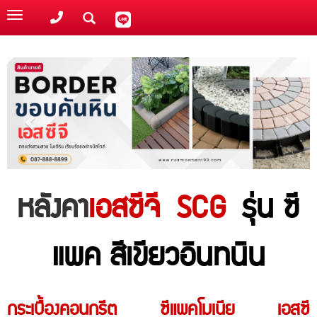
Toggle
navigation
หลังคา
เอสซีจี SCG
รุ่น ซี
แพค สีเขียวอินทนิน
กระเบื้องคอนกรีต ซีแพคโมเนีย เอสซี