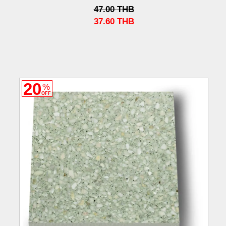
47.00
THB
37.60
THB
20
%
OFF