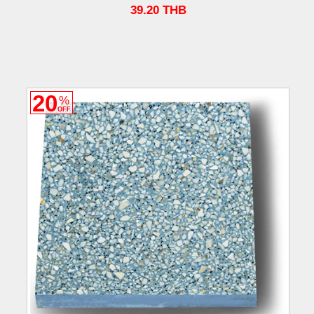
39.20
THB
20
%
OFF