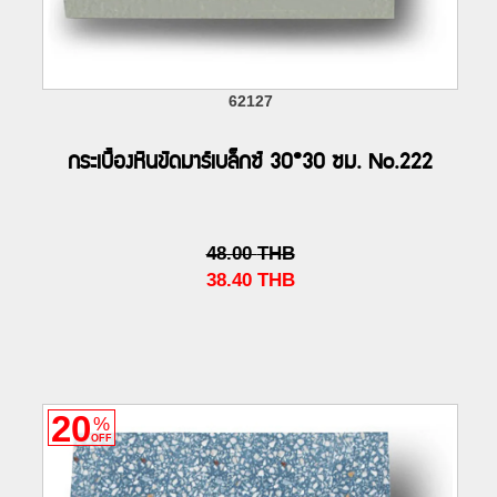
62127
กระเบื้องหินขัดมาร์เบล็กซ์ 30*30 ซม. No.222
48.00
THB
38.40
THB
20
%
OFF