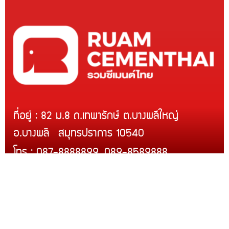
ที่อยู่ : 82 ม.8 ถ.เทพารักษ์ ต.บางพลีใหญ่
อ.บางพลี สมุทรปราการ 10540
โทร : 087-8888899, 089-8589888
Line ID : @rcmth
สินค้าของเรา
บริการติดตั้ง
สินค้าขายดี
โปรโมชั่น