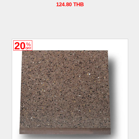
124.80
THB
20
%
OFF