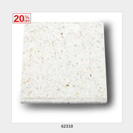
20
%
OFF
62318