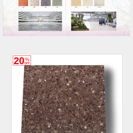
20
%
OFF