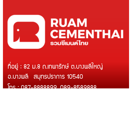
ที่อยู่ : 82 ม.8 ถ.เทพารักษ์ ต.บางพลีใหญ่
อ.บางพลี สมุทรปราการ 10540
โทร : 087-8888899, 089-8589888
Line ID : @rcmth
สินค้าของเรา
บริการติดตั้ง
สินค้าขายดี
โปรโมชั่น