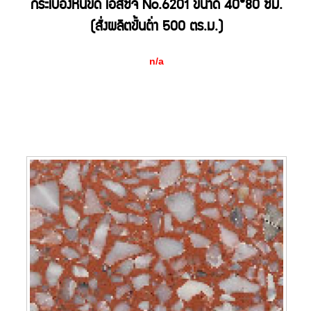
กระเบื้องหินขัด เอสซีจี No.6201 ขนาด 40*80 ซม.
(สั่งผลิตขั้นต่ำ 500 ตร.ม.)
n/a