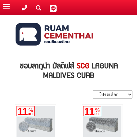
Toggle
navigation
ขอบลากูน่า มัลดีฟส์
SCG
LAGUNA
MALDIVES CURB
11
11
%
%
OFF
OFF