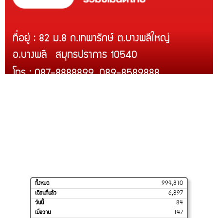
ที่อยู่ : 82 ม.8 ถ.เทพารักษ์ ต.บางพลีใหญ่
อ.บางพลี สมุทรปราการ 10540
โทร : 087-8888899, 089-8589888
Line ID : @rcmth
สินค้าของเรา
บริการติดตั้ง
สินค้าขายดี
โปรโมชั่น
การจัดส่งของเรา
วิธีสั่งซื้อและชำระเงิน
ร้านค้าของเราบน
SHOPEE
ทั้งหมด
994,810
เดือนที่แล้ว
6,897
วันนี้
84
เมื่อวาน
147