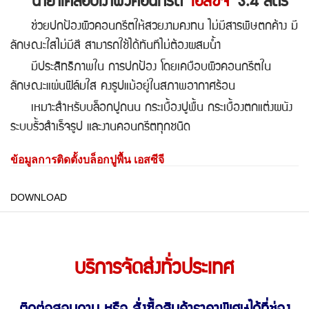
น้ำยาเคลือบเงาผิวคอนกรีต
เอสซีจี
3.4 ลิตร
ช่วยปกป้องผิวคอนกรีตให้สวยงามคงทน ไม่มีสารพิษตกค้าง มี
ลักษณะใสไม่มีสี สามารถใช้ได้ทันทีไม่ต้องผสมน้ำ
มีประสิทธิภาพใน การปกป้อง โดยเคบือบผิวคอนกรีตใน
ลักษณะแผ่นฟิล์มใส คงรูปแม้อยู่ในสภาพอากาศร้อน
เหมาะสำหรับบล็อกปูถนน กระเบื้องปูพื้น กระเบื้องตกแต่งผนัง
ระบบรั้วสำเร็จรูป และงานคอนกรีตทุกชนิด
ข้อมูลการติดตั้งบล็อกปูพื้น เอสซีจี
DOWNLOAD
บริการจัดส่งทั่วประเทศ