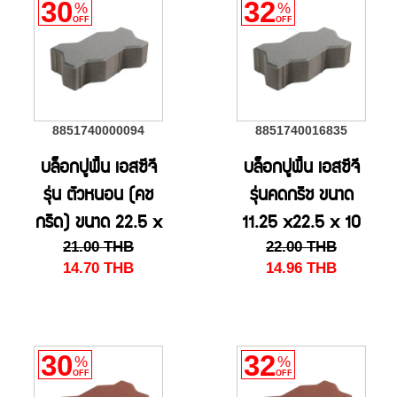
30
32
%
%
OFF
OFF
8851740000094
8851740016835
บล็อกปูพื้น เอสซีจี
บล็อกปูพื้น เอสซีจี
รุ่น ตัวหนอน (คช
รุ่นคดกริช ขนาด
กริด) ขนาด 22.5 x
11.25 x22.5 x 10
21.00
THB
22.00
THB
11.25 x 10 ซม สี
ซม. สีเทา(HS)
14.70
THB
14.96
THB
เทา
30
32
%
%
OFF
OFF