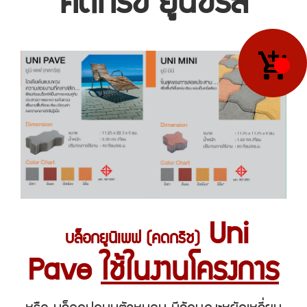
คดกริช ยูนิซีรีส์
Uni
บล็อกยูนิเพฟ (คดกริช)
Pave
ใช้ในงานโครงการ