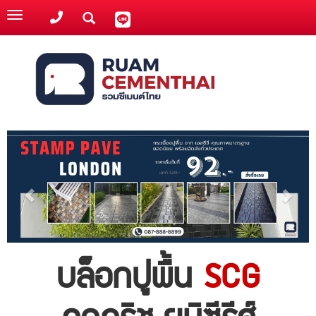
Toggle
navigation
บล็อกปูพื้น
SCG