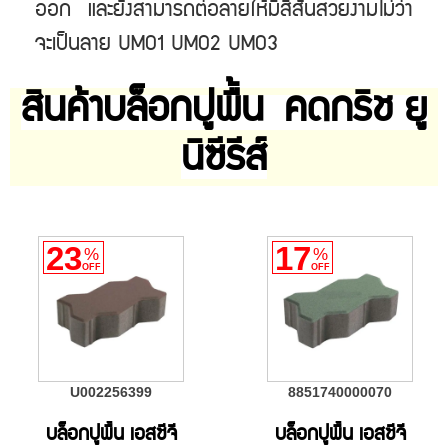
ออก และยังสามารถต่อลายให้มีสีสันสวยงามไม่ว่า
จะเป็นลาย UM01 UM02 UM03
สินค้าบล็อกปูพื้น คดกริช ยู
นิซีรีส์
23
17
%
%
OFF
OFF
U002256399
8851740000070
บล็อกปูพื้น เอสซีจี
บล็อกปูพื้น เอสซีจี