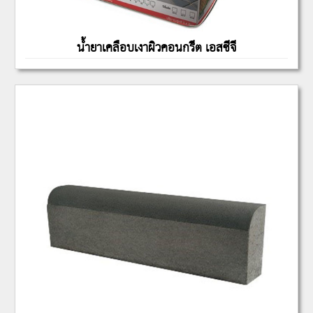
น้ำยาเคลือบเงาผิวคอนกรีต เอสซีจ