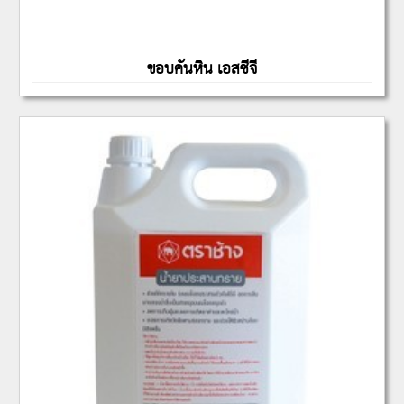
ขอบคันหิน เอสซีจี