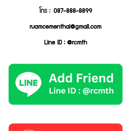
โทร :
087-888-8899
ruamcementhai@gmail.com
Line ID : @rcmth