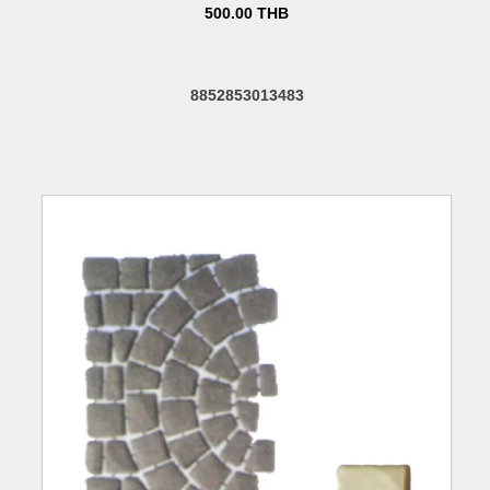
500.00
THB
8852853013483