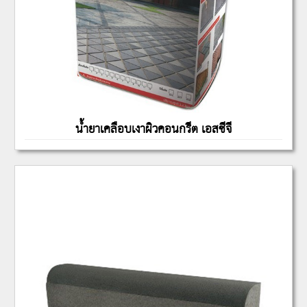
น้ำยาเคลือบเงาผิวคอนกรีต เอสซีจ