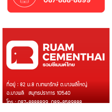
ที่อยู่ : 82 ม.8 ถ.เทพารักษ์ ต.บางพลีใหญ่
อ.บางพลี สมุทรปราการ 10540
โทร : 087-8888899, 089-8589888