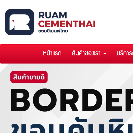
หน้าแรก
สินค้าของเรา
บริการ