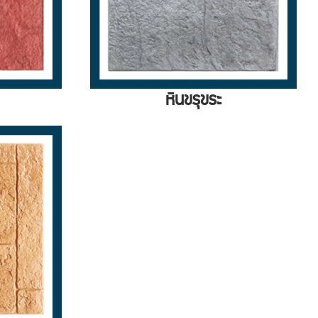
หินขรุขระ