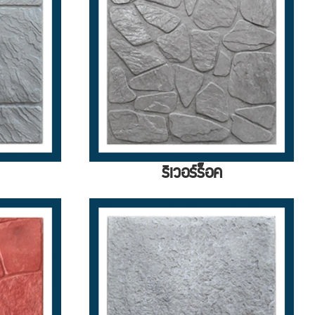
ริเวอร์ร็อค