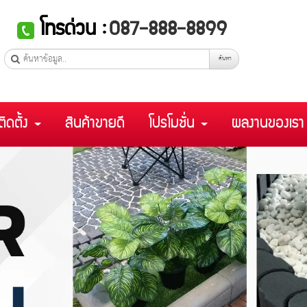
โทรด่วน :
087-888-8899
ค้นหา
ติดตั้ง
สินค้าขายดี
โปรโมชั่น
ผลงานของเร