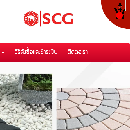
า
วิธีสั่งซื้อและชำระเงิน
ติดต่อเรา