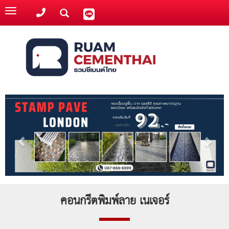
Toggle
navigation
คอนกรีตพิมพ์ลาย เนเจอร์