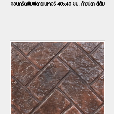
คอนกรีตพิมพ์ลายเนเจอร์ 40x40 ซม. ก้างปลา สีส้ม