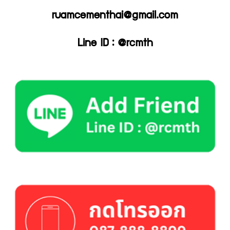
ruamcementhai@gmail.com
Line ID : @rcmth