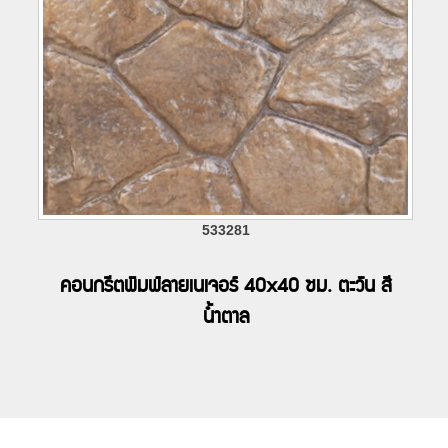
533281
คอนกรีตพิมพ์ลายเนเจอร์ 40x40 ซม. ตะวัน สี
น้ำตาล