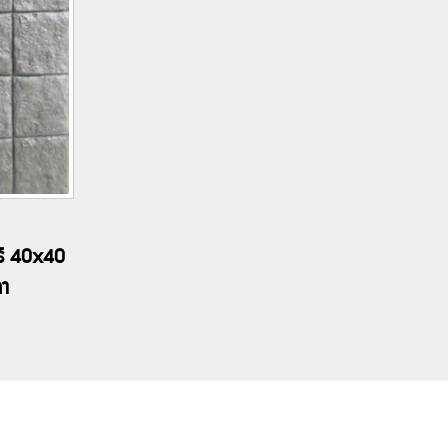
ร์ 40x40
ทา