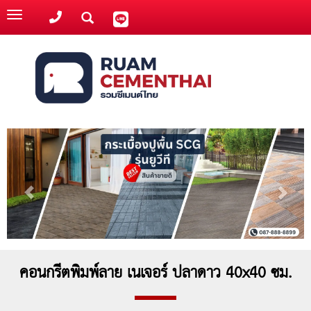
Toggle
navigation
คอนกรีตพิมพ์ลาย เนเจอร์ ปลาดาว 40x40 ซม.