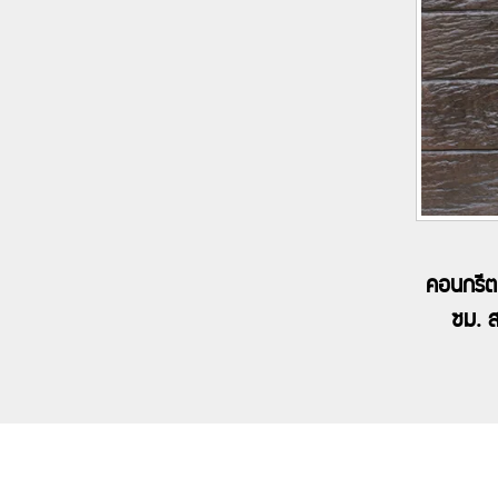
คอนกรีต
ซม. สต