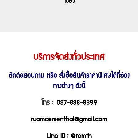
เขียว
บริการจัดส่งทั่วประเทศ
ติดต่อสอบถาม หรือ สั่งซื้อสินค้าราคาพิเศษ
ได้ที่ช่อง
ทางต่างๆ ดังนี้
โทร :
087-888-8899
ruamcementhai@gmail.com
Line ID : @rcmth