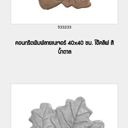
533233
คอนกรีตพิมพ์ลายเนเจอร์ 40x40 ซม. โอ๊คลีฟ สี
น้ำตาล