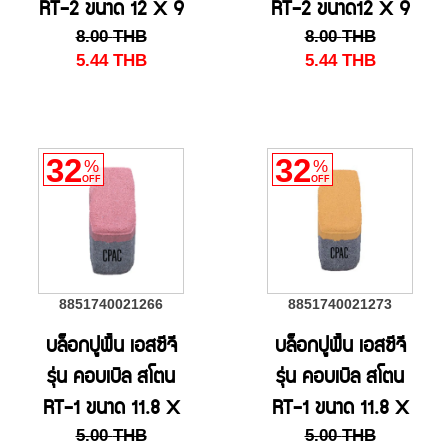
RT-2 ขนาด 12 X 9
RT-2 ขนาด12 X 9
8.00
THB
8.00
THB
X 6 ซม. สีคาร์บอน
X 6 ซม. สีมอส เก
5.44
THB
5.44
THB
แบล็ค
รย์
32
32
%
%
OFF
OFF
8851740021266
8851740021273
บล็อกปูพื้น เอสซีจี
บล็อกปูพื้น เอสซีจี
รุ่น คอบเบิล สโตน
รุ่น คอบเบิล สโตน
RT-1 ขนาด 11.8 X
RT-1 ขนาด 11.8 X
5.00
THB
5.00
THB
5.8 X 6 ซม. สีโรซี่
5.8 X 6 ซม. สีมูนนี่