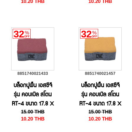
10.20
THB
10.20
THB
คค่า บราวน์
ซี่พิงค์
32
32
%
%
OFF
OFF
8851740021433
8851740021457
บล็อกปูพื้น เอสซีจี
บล็อกปูพื้น เอสซีจี
รุ่น คอบเบิล สโตน
รุ่น คอบเบิล สโตน
RT-4 ขนาด 17.8 X
RT-4 ขนาด 17.8 X
15.00
THB
15.00
THB
11.77 X 6 ซม. สี
11.77 X 6 ซม. สีมูน
10.20
THB
10.20
THB
ลิลลี่ เพอร์เพิล
นี่ เยลโล่