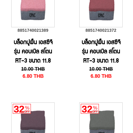
8851740021389
8851740021372
บล็อกปูพื้น เอสซีจี
บล็อกปูพื้น เอสซีจี
รุ่น คอบเบิล สโตน
รุ่น คอบเบิล สโตน
RT-3 ขนาด 11.8
RT-3 ขนาด 11.8
10.00
THB
10.00
THB
X11.8 X 6 ซม. สีโร
X11.8 X 6 ซม. สี
6.80
THB
6.80
THB
ซี่ พิงค์
ลิลลี่ เพอร์เพิล
32
32
%
%
OFF
OFF