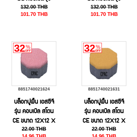
132.00
THB
132.00
THB
ซม.) สีลิลลี่ เพอร์
ซม.) สีมอสเกรย์
101.70
THB
101.70
THB
เพิล
32
32
%
%
OFF
OFF
8851740021624
8851740021631
บล็อกปูพื้น เอสซีจี
บล็อกปูพื้น เอสซีจี
รุ่น คอบเบิล สโตน
รุ่น คอบเบิล สโตน
CE ขนาด 12X12 X
CE ขนาด 12X12 X
22.00
THB
22.00
THB
6 ซม. สีโรซี่ พิงค์
6 ซม. สีมูนนี่ เยลโล่
14.96
THB
14.96
THB