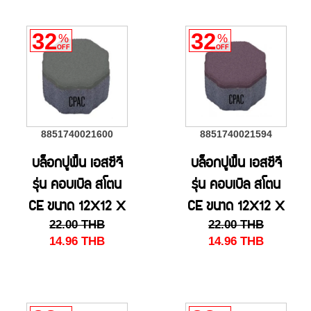
32
32
%
%
OFF
OFF
8851740021600
8851740021594
บล็อกปูพื้น เอสซีจี
บล็อกปูพื้น เอสซีจี
รุ่น คอบเบิล สโตน
รุ่น คอบเบิล สโตน
CE ขนาด 12X12 X
CE ขนาด 12X12 X
22.00
THB
22.00
THB
6 ซม. สีมอส เกรย์
6 ซม. สีคาร์บอน
14.96
THB
14.96
THB
แบล๊ค