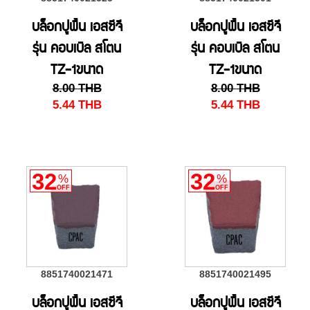
บล็อกปูพื้น เอสซีจี
บล็อกปูพื้น เอสซีจี
รุ่น คอบเบิล สโตน
รุ่น คอบเบิล สโตน
TZ-1ขนาด
TZ-1ขนาด
8.00
THB
8.00
THB
12X11.18 X 6 ซม.
12X11.18 X 6 ซม.
5.44
THB
5.44
THB
สีมอคค่า บราวน์
สีโรซี่ พิงค์
32
32
%
%
OFF
OFF
8851740021471
8851740021495
บล็อกปูพื้น เอสซีจี
บล็อกปูพื้น เอสซีจี