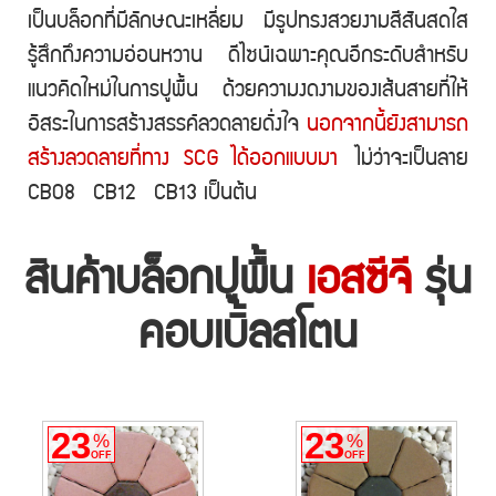
เป็นบล็อกที่มีลักษณะเหลี่ยม มีรูปทรงสวยงามสีสันสดใส
รู้สึกถึงความอ่อนหวาน ดีไซน์เฉพาะคุณอีกระดับสำหรับ
แนวคิดใหม่ในการปูพื้น ด้วยความงดงามของเส้นสายที่ให้
อิสระในการสร้างสรรค์ลวดลายดั่งใจ
นอกจากนี้ยังสามารถ
สร้างลวดลายที่ทาง SCG ได้ออกแบบมา
ไม่ว่าจะเป็นลาย
CB08 CB12 CB13 เป็นต้น
สินค้าบล็อกปูพื้น
เอสซีจี
รุ่น
คอบเบิ้ลสโตน
23
23
%
%
OFF
OFF