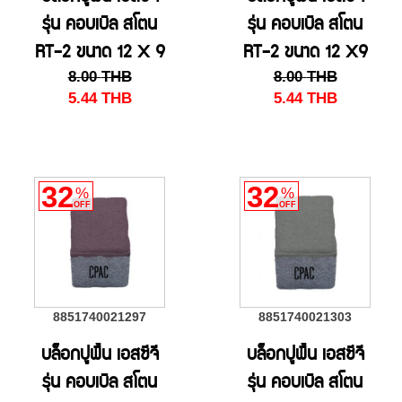
รุ่น คอบเบิล สโตน
รุ่น คอบเบิล สโตน
RT-2 ขนาด 12 X 9
RT-2 ขนาด 12 X9
8.00
THB
8.00
THB
X 6 ซม. สีโรซี่พิงค์
X 6 ซม. สีลิลลี่ เพ
5.44
THB
5.44
THB
อร์เพิล
32
32
%
%
OFF
OFF
8851740021297
8851740021303
บล็อกปูพื้น เอสซีจี
บล็อกปูพื้น เอสซีจี
รุ่น คอบเบิล สโตน
รุ่น คอบเบิล สโตน