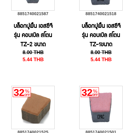
8851740021587
8851740021518
บล็อกปูพื้น เอสซีจี
บล็อกปูพื้น เอสซีจี
รุ่น คอบเบิล สโตน
รุ่น คอบเบิล สโตน
TZ-2 ขนาด
TZ-1ขนาด
8.00
THB
8.00
THB
12X13.78 X 6 ซม.
12X11.18 X 6 ซม.
5.44
THB
5.44
THB
สีมอคค่า บราวน์
สีมูนนี่ เยลโล่
32
32
%
%
OFF
OFF
8851740021525
8851740021501