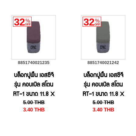
32
32
%
%
OFF
OFF
8851740021235
8851740021242
บล็อกปูพื้น เอสซีจี
บล็อกปูพื้น เอสซีจี
รุ่น คอบเบิล สโตน
รุ่น คอบเบิล สโตน
RT-1 ขนาด 11.8 X
RT-1 ขนาด 11.8 X
5.00
THB
5.00
THB
5.8 X 6 ซม. สี
5.8 X 6 ซม. สีมอส
3.40
THB
3.40
THB
คาร์บอนแบล็ค
เกรย์