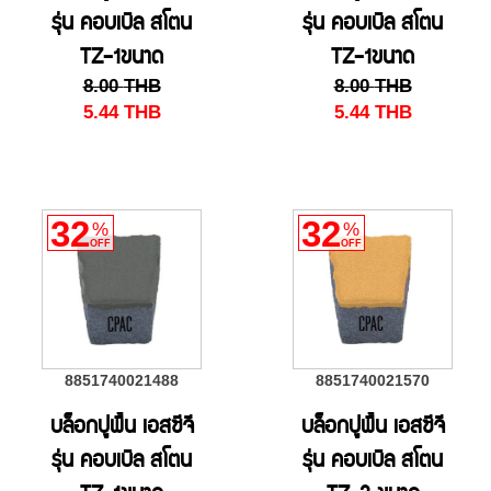
รุ่น คอบเบิล สโตน
รุ่น คอบเบิล สโตน
TZ-1ขนาด
TZ-1ขนาด
8.00
THB
8.00
THB
12X11.18 X 6 ซม.
12X11.18 X 6 ซม.
5.44
THB
5.44
THB
สีคาร์บอนแบล็ค
สีลิลลี่ เพอร์เพิล
32
32
%
%
OFF
OFF
8851740021488
8851740021570
บล็อกปูพื้น เอสซีจี
บล็อกปูพื้น เอสซีจี
รุ่น คอบเบิล สโตน
รุ่น คอบเบิล สโตน