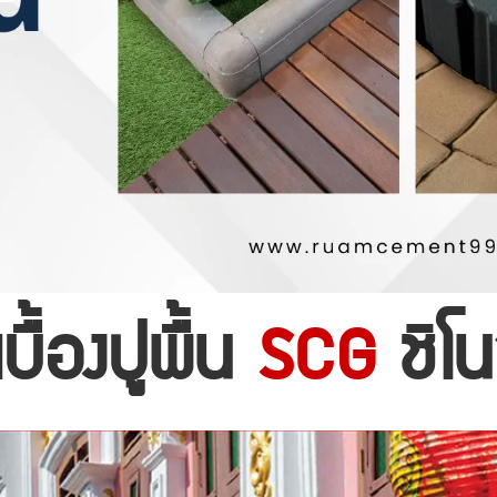
บื้องปูพื้น
SCG
ชิโนซ