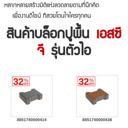
หลากหลายสร้างมิติแห่งลวดลายตามที่นึกคิด
เพื่องานดีไซน์ ทีีสวยโดนใจใครทุกคน
สินค้าบล็อกปูพื้น
เอสซี
จี
รุ่นตัวไอ
32
32
%
%
OFF
OFF
8851740000414
8851740000438