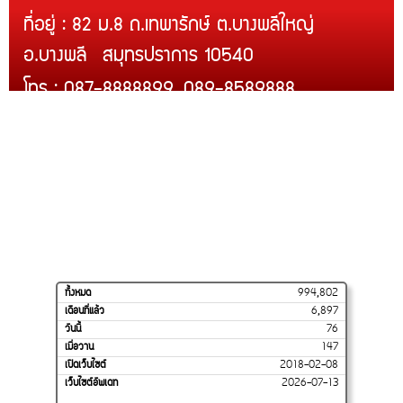
ที่อยู่ : 82 ม.8 ถ.เทพารักษ์ ต.บางพลีใหญ่
อ.บางพลี สมุทรปราการ 10540
โทร : 087-8888899, 089-8589888
Line ID : @rcmth
สินค้าของเรา
บริการติดตั้ง
สินค้าขายดี
โปรโมชั่น
การจัดส่งของเรา
วิธีสั่งซื้อและชำระเงิน
ร้านค้าของเราบน
SHOPEE
ทั้งหมด
994,802
เดือนที่แล้ว
6,897
วันนี้
76
เมื่อวาน
147
เปิดเว็บไซต์
2018-02-08
เว็บไซต์อัพเดท
2026-07-13