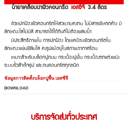
น้ำยาเคลือบเงาผิวคอนกรีต
เอสซีจี
3.4 ลิตร
ช่วยปกป้องผิวคอนกรีตให้สวยงามคงทน ไม่มีสารพิษตกค้าง มี
ลักษณะใสไม่มีสี สามารถใช้ได้ทันทีไม่ต้องผสมน้ำ
มีประสิทธิภาพใน การปกป้อง โดยเคบือบผิวคอนกรีตใน
ลักษณะแผ่นฟิล์มใส คงรูปแม้อยู่ในสภาพอากาศร้อน
เหมาะสำหรับบล็อกปูถนน กระเบื้องปูพื้น กระเบื้องตกแต่งผนัง
ระบบรั้วสำเร็จรูป และงานคอนกรีตทุกชนิด
ข้อมูลการติดตั้งบล็อกปูพื้น เอสซีจี
D
OWNLOAD
บริการจัดส่งทั่วประเทศ