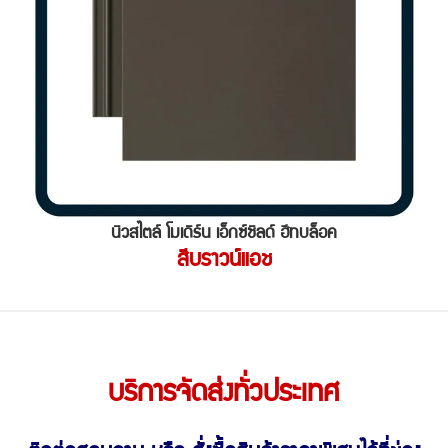
นิวสไตล์ โมเดิร์น เอ็กซ์ชิลด์ ฮีทบล็อค
สีบราวน์แอช
บริการจัดส่งทั่วประเทศ