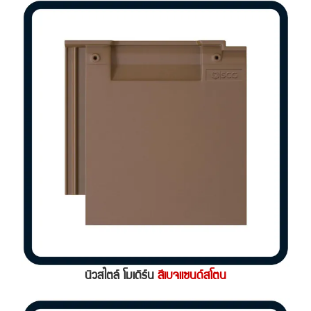
นิวสไตล์ โมเดิร์น
สีเบจแซนด์สโตน