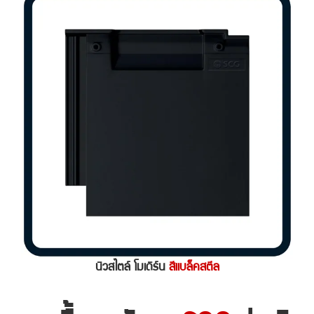
นิวสไตล์ โมเดิร์น
สีแบล็คสตีล