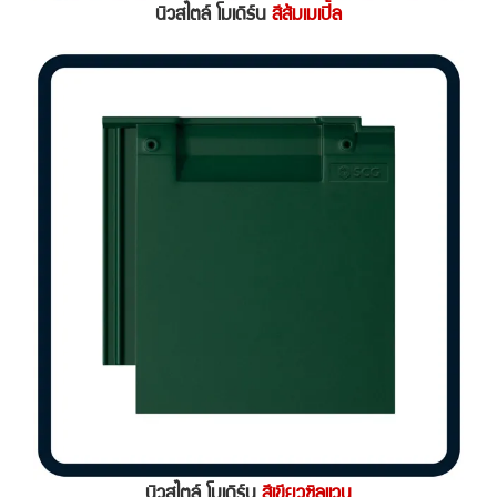
นิวสไตล์ โมเดิร์น
สีส้มเมเปิ้ล
นิวสไตล์ โมเดิร์น
สีเขียวซิลแวน