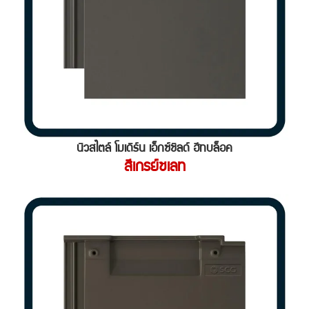
นิวสไตล์ โมเดิร์น เอ็กซ์ชิลด์ ฮีทบล็อค
สีเกรย์ซเลท