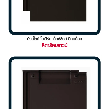
นิวสไตล์ โมเดิร์น เอ็กซ์ชิลด์ ฮีทบล็อค
สีดาร์คบราวน์