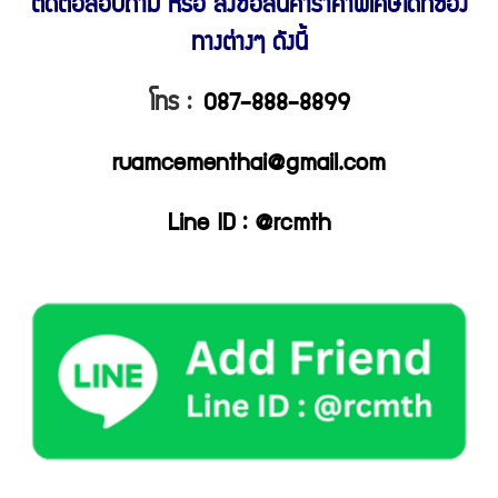
ติดต่อสอบถาม หรือ สั่งซื้อสินค้าราคาพิเศษ
ได้ที่ช่อง
ทางต่างๆ ดังนี้
โทร :
087-888-8899
ruamcementhai@gmail.com
Line ID : @rcmth