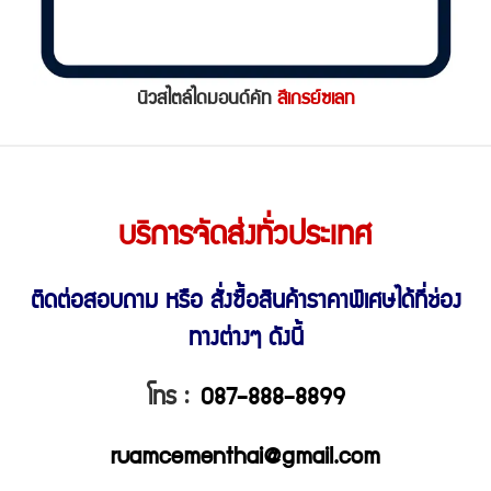
นิวสไตล์ไดมอนด์คัท
สีเกรย์ซเลท
บริการจัดส่งทั่วประเทศ
ติดต่อสอบถาม หรือ สั่งซื้อสินค้าราคาพิเศษ
ได้ที่ช่อง
ทางต่างๆ ดังนี้
โทร :
087-888-8899
ruamcementhai@gmail.com