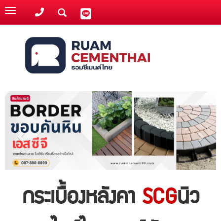
Toggle
navigation
กระเบื้องหลังคา
SCG
นิว