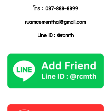
โทร :
087-888-8899
ruamcementhai@gmail.com
Line ID : @rcmth