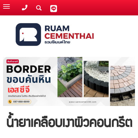
Toggle
navigation
น้ำยาเคลือบเงาผิวคอนกรีต