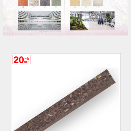
20
%
OFF