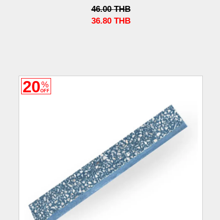
46.00
THB
36.80
THB
20
%
OFF