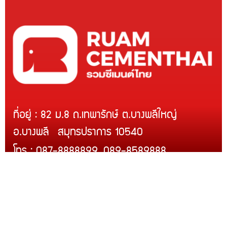
ที่อยู่ : 82 ม.8 ถ.เทพารักษ์ ต.บางพลีใหญ่
อ.บางพลี สมุทรปราการ 10540
โทร : 087-8888899, 089-8589888
Line ID : @rcmth
สินค้าของเรา
บริการติดตั้ง
สินค้าขายดี
โปรโมชั่น