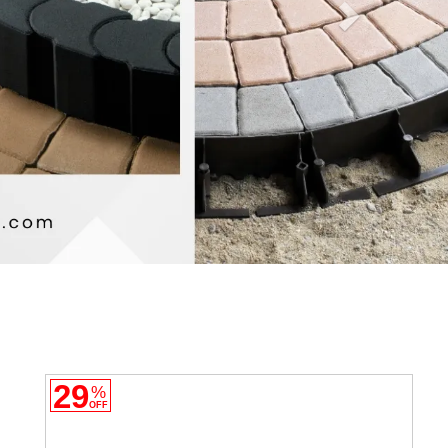
29
%
OFF