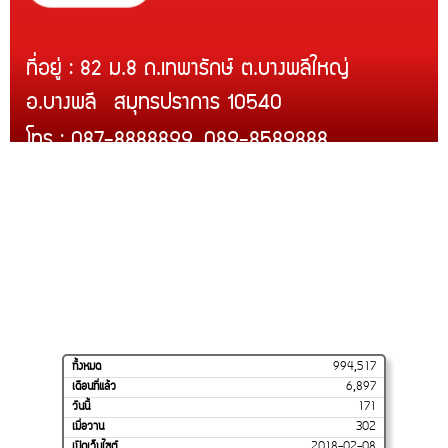
ที่อยู่ : 82 ม.8 ถ.เทพารักษ์ ต.บางพลีใหญ่
อ.บางพลี สมุทรปราการ 10540
โทร : 087-8888899, 089-8589888
Line ID : @rcmth
สินค้าของเรา
บริการติดตั้ง
สินค้าขายดี
โปรโมชั่น
การจัดส่งของเรา
วิธีสั่งซื้อและชำระเงิน
ร้านค้าของเราบน
SHOPEE
ทั้งหมด
994,517
เดือนที่แล้ว
6,897
วันนี้
171
เมื่อวาน
302
เปิดเว็บไซต์
2018-02-08