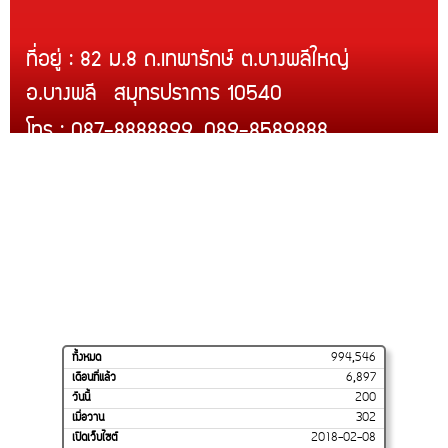
ที่อยู่ : 82 ม.8 ถ.เทพารักษ์ ต.บางพลีใหญ่
อ.บางพลี สมุทรปราการ 10540
โทร : 087-8888899, 089-8589888
Line ID : @rcmth
สินค้าของเรา
บริการติดตั้ง
สินค้าขายดี
โปรโมชั่น
การจัดส่งของเรา
วิธีสั่งซื้อและชำระเงิน
ร้านค้าของเราบน
SHOPEE
ทั้งหมด
994,546
เดือนที่แล้ว
6,897
วันนี้
200
เมื่อวาน
302
เปิดเว็บไซต์
2018-02-08