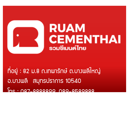
ที่อยู่ : 82 ม.8 ถ.เทพารักษ์ ต.บางพลีใหญ่
อ.บางพลี สมุทรปราการ 10540
โทร : 087-8888899, 089-8589888
Line ID : @rcmth
สินค้าของเรา
บริการติดตั้ง
สินค้าขายดี
โปรโมชั่น