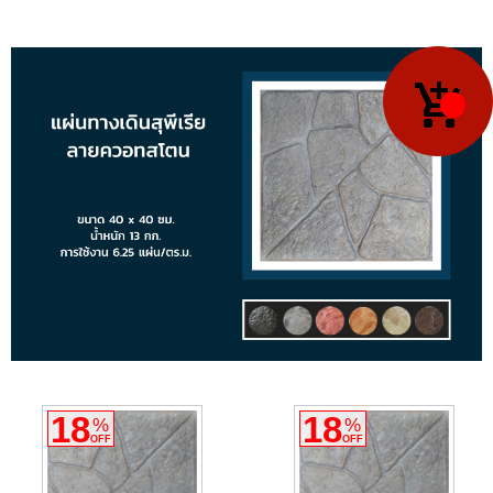
18
18
%
%
OFF
OFF