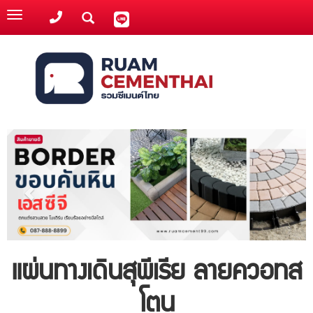
Toggle
navigation
แผ่นทางเดินสุพีเรีย ลายควอทส
โตน