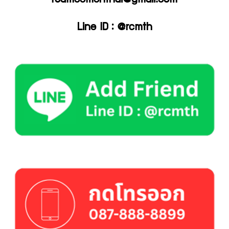
ruamcementhai@gmail.com
Line ID : @rcmth