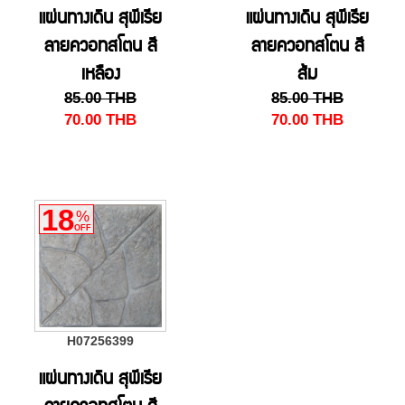
แผ่นทางเดิน สุพีเรีย
แผ่นทางเดิน สุพีเรีย
ลายควอทสโตน สี
ลายควอทสโตน สี
เหลือง
ส้ม
85.00
THB
85.00
THB
70.00
THB
70.00
THB
18
%
OFF
H07256399
แผ่นทางเดิน สุพีเรีย