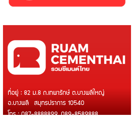
ที่อยู่ : 82 ม.8 ถ.เทพารักษ์ ต.บางพลีใหญ่
อ.บางพลี สมุทรปราการ 10540
โทร : 087-8888899, 089-8589888
Line ID : @rcmth