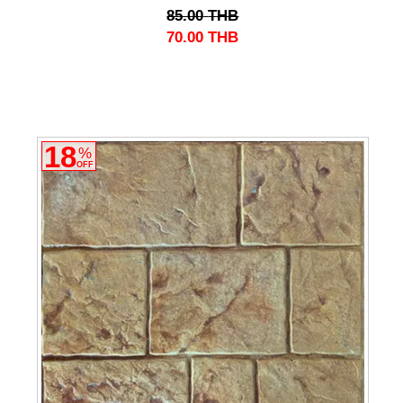
85.00
THB
70.00
THB
18
%
OFF