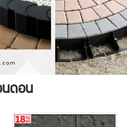
วลอนดอน
18
%
OFF