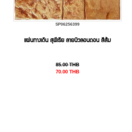
SP06256399
แผ่นทางเดิน สุพีเรีย ลายนิวลอนดอน สีส้ม
85.00
THB
70.00
THB