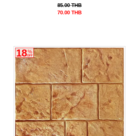
85.00
THB
70.00
THB
18
%
OFF