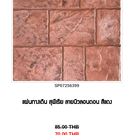
SP07256399
แผ่นทางเดิน สุพีเรีย ลายนิวลอนดอน สีแดง
85.00
THB
70.00
THB