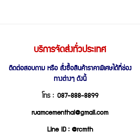
บริการจัดส่งทั่วประเทศ
ติดต่อสอบถาม หรือ สั่งซื้อสินค้าราคาพิเศษ
ได้ที่ช่อง
ทางต่างๆ ดังนี้
โทร :
087-888-8899
ruamcementhai@gmail.com
Line ID : @rcmth