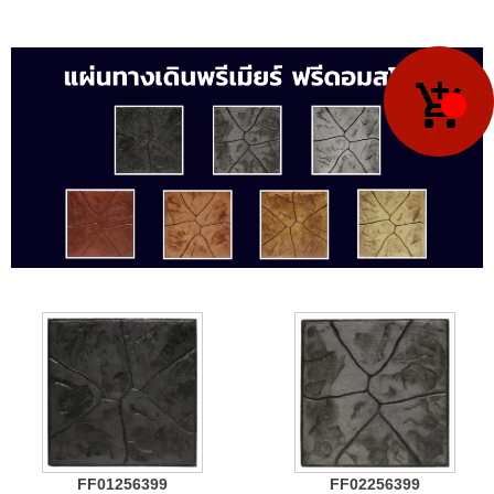
FF01256399
FF02256399