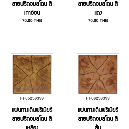
ลายฟรีดอมสโตน สี
ลายฟรีดอมสโตน สี
เทาอ่อน
แดง
70.00
THB
70.00
THB
FF05256399
FF06256399
แผ่นทางเดินพรีเมียร์
แผ่นทางเดินพรีเมียร์
ลายฟรีดอมสโตน สี
ลายฟรีดอมสโตน สี
เหลือง
ส้ม