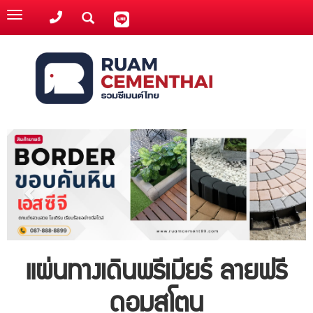
Toggle
navigation
แผ่นทางเดินพรีเมียร์ ลายฟรี
ดอมสโตน