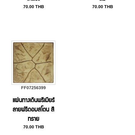
70.00
THB
70.00
THB
FF07256399
แผ่นทางเดินพรีเมียร์
ลายฟรีดอมสโตน สี
ทราย
70.00
THB