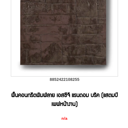
8852422108255
พื้นคอนกรีตพิมพ์ลาย เอสซีจี แรนดอม บริค (แสตมป์
เพฟหน้างาน)
n/a