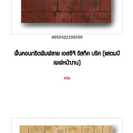
8852422108259
พื้นคอนกรีตพิมพ์ลาย เอสซีจี รัสทีค บริค (แสตมป์
เพฟหน้างาน)
n/a