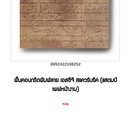
8852422108252
พื้นคอนกรีตพิมพ์ลาย เอสซีจี สแควร์บริค (แสตมป์
เพฟหน้างาน)
n/a