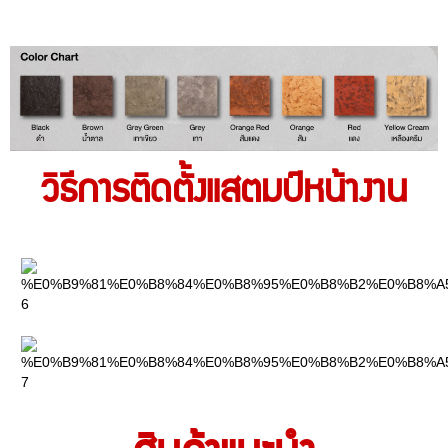
วิธีการติดตั้งแสตมป์หน้างาน