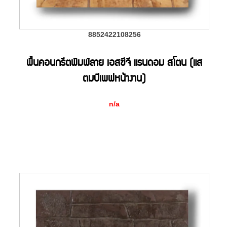
8852422108256
พื้นคอนกรีตพิมพ์ลาย เอสซีจี แรนดอม สโตน (แส
ตมป์เพฟหน้างาน)
n/a