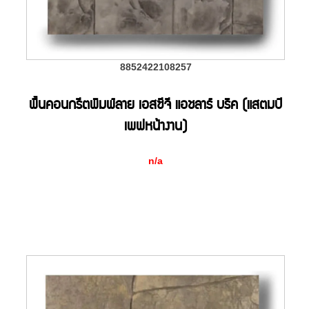
8852422108257
พื้นคอนกรีตพิมพ์ลาย เอสซีจี แอชลาร์ บริค (แสตมป์
เพฟหน้างาน)
n/a