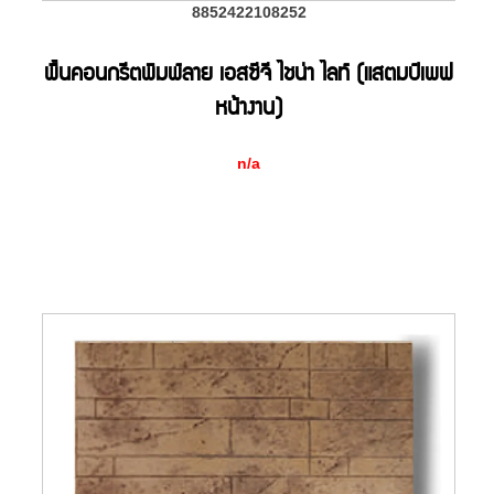
8852422108252
พื้นคอนกรีตพิมพ์ลาย เอสซีจี ไชน่า ไลท์ (แสตมป์เพฟ
หน้างาน)
n/a