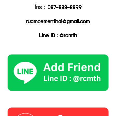
โทร :
087-888-8899
ruamcementhai@gmail.com
Line ID : @rcmth