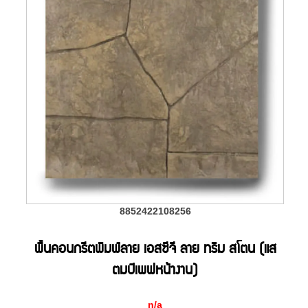
8852422108256
พื้นคอนกรีตพิมพ์ลาย เอสซีจี ลาย ทริม สโตน (แส
ตมป์เพฟหน้างาน)
n/a