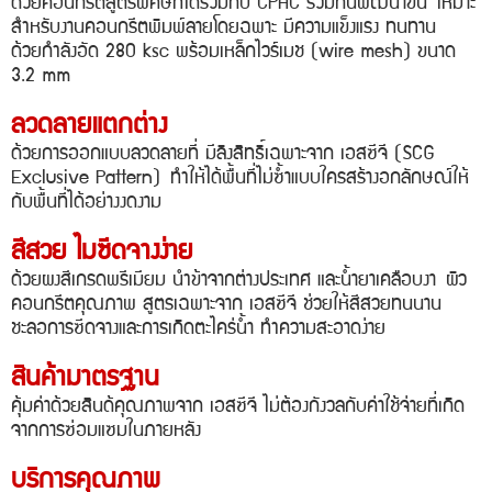
ด้วยคอนกรีตสูตรพิศษที่ได้ร่วมกับ CPAC ร่วมกันพัฒนาขึ้น
เหมาะ
สำหรับงานคอนกรีตพิมพ์ลายโดยฉพาะ มีความแข็งแรง ทนทาน
ด้วยกำลังอัด 280 ksc พร้อมเหล็กไวร์เมช (wire mesh) ขนาด
3.2 mm
ลวดลายแตกต่าง
ด้วยการออกแบบลวดลายที่ มีลิงสิทธิ์เฉพาะจาก เอสซีจี (SCG
Exclusive Pattern)
ทำให้ได้พื้นที่ไม่ซ้ำแบบใคร
สร้างอกลักษณ์
ให้
กับพื้นที่ได้อย่างงดงาม
สีสวย ไมซีดจางง่าย
ด้วยผงสีเกรดพรีเมียม นำข้าจากต่างประเทศ และน้ำยาเคลือบงา
ผิว
คอนกรีตคุณภาพ สูตรเฉพาะจาก เอสซีจี ช่วยให้สีสวยทนนาน
ชะลอการซีดจางและการเกิดตะไคร่น้ำ ทำความสะอาดง่าย
สินค้ามาตรฐาน
คุ้มค่าด้วยสินด้คุณภาพจาก เอสซีจี ไม่ต้องกังวลกับค่าใช้จ่าย
ที่เกิด
จากการซ่อมแซมในภายหลัง
บริการคุณภาพ