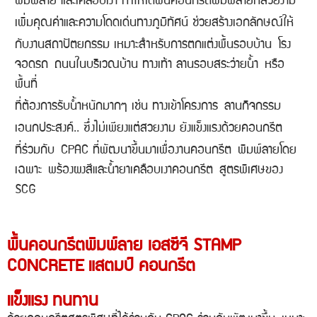
พิมพ์ลาย และเคลือบเงา ทำให้ได้พื้นคอนกรีตพิมพ์ลายที่สวยงาม
เพิ่มคุณค่าและความโดดเด่นทางภูมิทัศน์ ช่วยสร้างเอกลักษณ์
ให้
กับงานสถาปัตยกรรม เหมาะสำหรับการตกแต่งพื้นรอบบ้าน
โรง
จอดรถ
ถนนในบริเวณบ้าน ทางเท้า ลานรอบสระว่ายน้ำ
หรือ
พื้นที่
ที่ต้องการรับน้ำหนักมากๆ เช่น ทางเข้าโครงการ
ลานกิจกรรม
เอนกประสงค์.. ซึ่งไม่เพียงแต่สวยงาม ยังแข็งแรง
ด้วยคอนกรีต
ที่ร่วมกับ
CPAC ที่พัฒนาขึ้นมาเพื่องานคอนกรีต
พิมพ์ลายโดย
เฉพาะ
พร้องผงสีและน้ำยาเคลือบเงาคอนกรีต
สูตรพิเศษของ
SCG
พื้นคอนกรีตพิมพ์ลาย เอสซีจี STAMP
CONCRETE แสตมป์ คอนกรีต
แข็งแรง ทนทาน