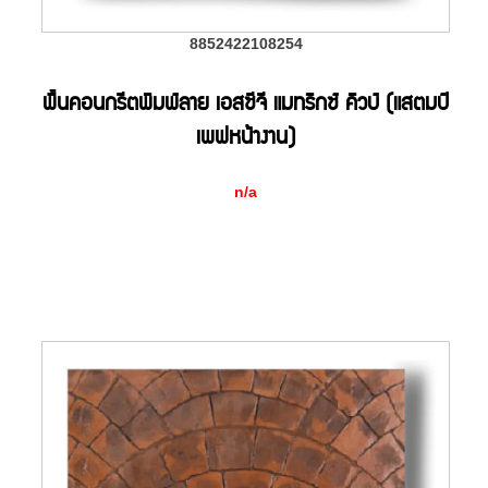
8852422108254
พื้นคอนกรีตพิมพ์ลาย เอสซีจี แมทริกซ์ คิวบ์ (แสตมป์
เพฟหน้างาน)
n/a