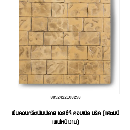
8852422108258
พื้นคอนกรีตพิมพ์ลาย เอสซีจี คอบเบิ้ล บริค (แสตมป์
เพฟหน้างาน)