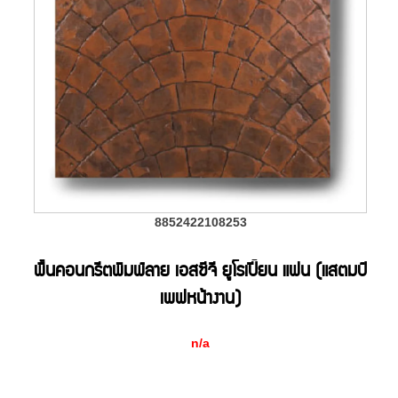
8852422108253
พื้นคอนกรีตพิมพ์ลาย เอสซีจี ยูโรเปี้ยน แฟน (แสตมป์
เพฟหน้างาน)
n/a