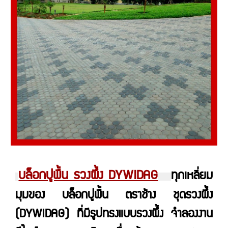
บล็อกปูพื้น รวงผึ้ง DYWIDAG
ทุกเหลี่ยม
มุมของ บล็อกปูพื้น ตราช้าง ชุดรวงผึ้ง
(
DYWIDAG
) ที่มีรูปทรงแบบรวงผึ้ง จำลองงาน