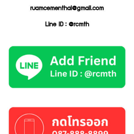
ruamcementhai@gmail.com
Line ID : @rcmth