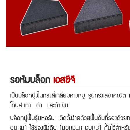
รอห์มบล็อก
เอสซีจี
เป็นบล็อกปูพื้นทรงสี่เหลี่ยมคางหมู รูปทรงเลขาคณิต ท
โทนสี เทา ดำ และดำเข้ม
บล็อกปูพื้นรุ้นหอร์ม ติดตั้งง่ายด้วยพื้นดินที่รอง
CURB) ใช้ของฝังดิน (BORDER CURB) กั้นไว้สำหรับติดตั