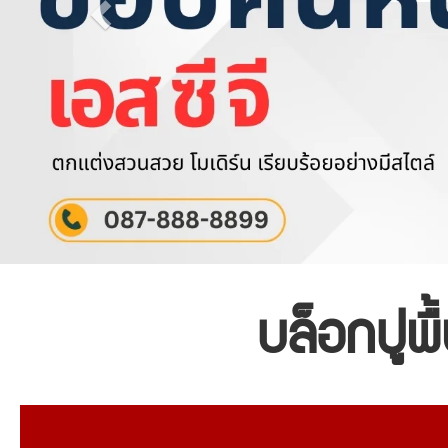
บล็อกปูพื