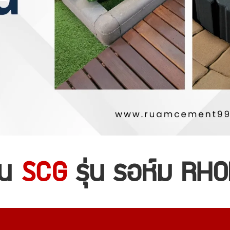
้น
SCG
รุ่น รอห์ม RH