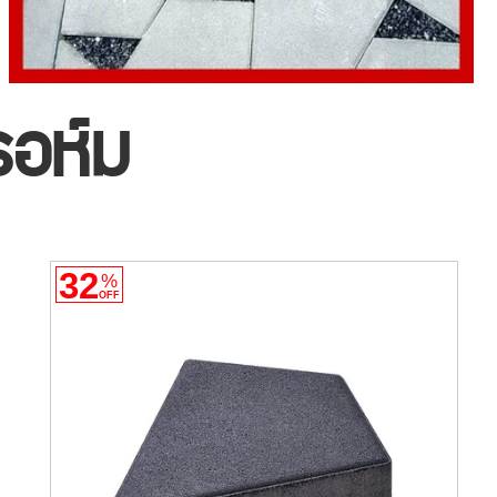
อห์ม
32
%
OFF