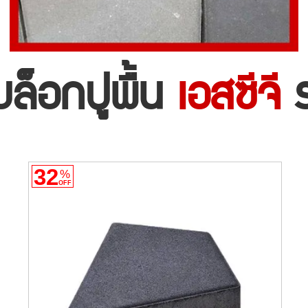
บล็อกปูพื้น
เอสซีจี
ร
32
%
OFF