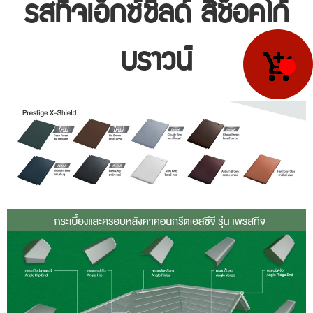
รสทีจเอ็กซ์ชิลด์ สีช็อคโก้
บราวน์