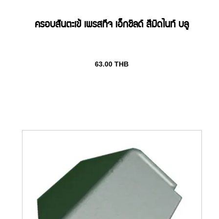
ครอบสันตะเข้ เพรสทีจ เอ็กชิลด์ สีมิดไนท์ บลู
63.00
THB