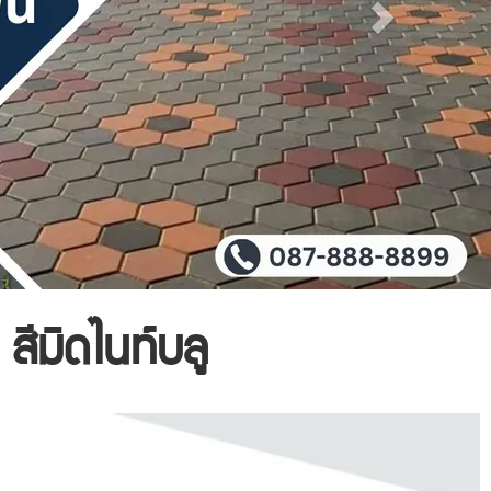
 สีมิดไนท์บลู