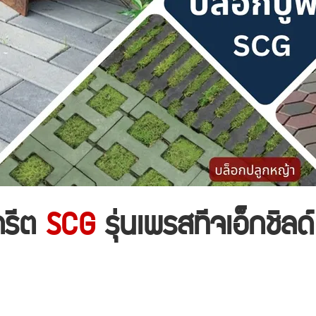
กรีต
SCG
รุ่นเพรสทีจเอ็กชิลด์