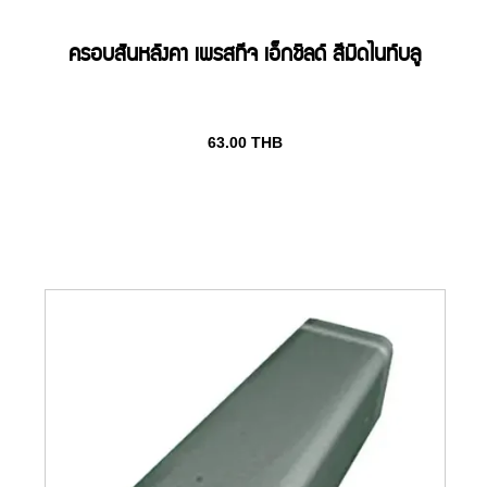
ครอบสันหลังคา เพรสทีจ เอ็กชิลด์ สีมิดไนท์บลู
63.00
THB