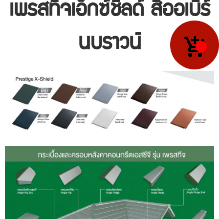
เพรสทีจเอ็กซ์ชิลด์ สีออเบิร์
นบราวน์