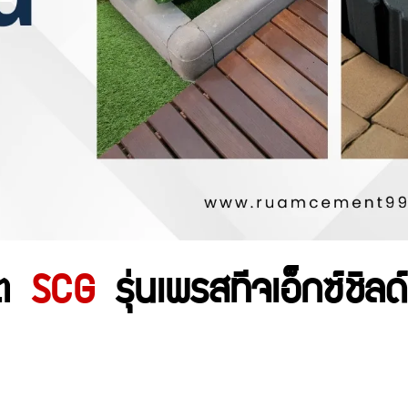
ต
SCG
รุ่นเพรสทีจเอ็กซ์ชิลด์